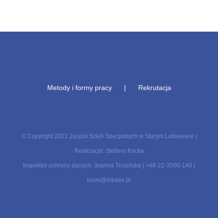
Metody i formy pracy
Rekrutacja
© Copyright 2021 Zespół Szkół Specjalnych w Starym Lubiejewie |
Realizacja: Stefano Kocka
Inspektor ochrony danych: Joanna Trusińska |
+48-22-3500-140
|
biuro@inbase.pl