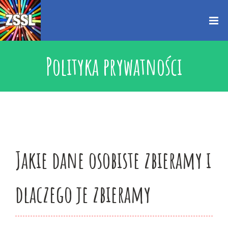
Przejdź
treści
do
zawartości
Polityka prywatności
Jakie dane osobiste zbieramy i
dlaczego je zbieramy