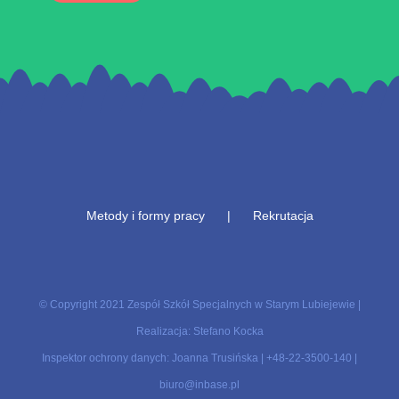
Metody i formy pracy
Rekrutacja
© Copyright 2021 Zespół Szkół Specjalnych w Starym Lubiejewie |
Realizacja: Stefano Kocka
Inspektor ochrony danych: Joanna Trusińska |
+48-22-3500-140
|
biuro@inbase.pl