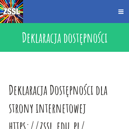
Przejdź
treści
do
zawartości
Deklaracja dostępności
Deklaracja Dostępności dla
strony internetowej
https://zssl.edu.pl/