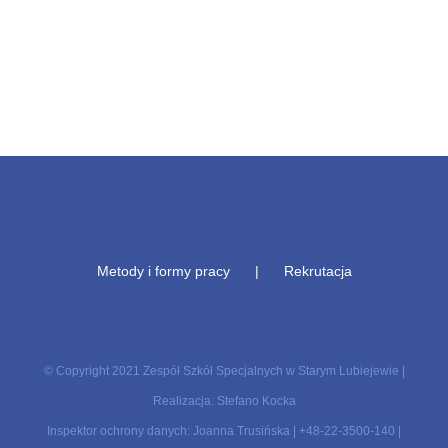
Metody i formy pracy
Rekrutacja
© Copyright 2021 Zespół Szkół Specjalnych w Starym Lubiejewie |
Realizacja: Stefano Kocka
Inspektor ochrony danych: Joanna Trusińska |
+48-22-3500-140
|